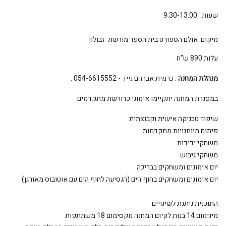
שעות: 9:30-13:00
מיקום: אולם הספורט בית הספר מורשת זבולון
עלות 890 ש"ח
מנהלת המחנה
: כרמית אברהם
נייד - 054-6615552 .
במסגרת המחנה יתקיימו אימוני כדורשת מתקדמים
שיפור טכניקה אישית וקבוצתית
פיתוח מיומנויות מתקדמות
משחקי ידידות
משחקי גיבוש
יום אימונים ומשחקים בבריכה
יום אימונים ומשחקים בחוף הים (הנסיעה לחוף הים עם אוטובוס מאורגן)
התוכנית ניתנת לשינויים
מינימום 14 בנות לקיום המחנה מקסימום 18 משתתפות