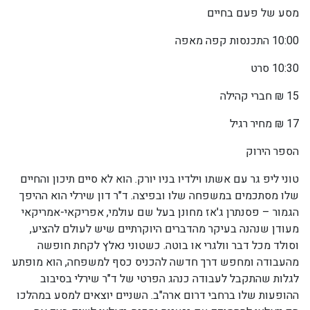
מסע של פעם בחיים
10:00 התכנסות קפה מאפה
10:30 סרט
15 ₪ חברי קהילה
17 ₪ מחיר רגיל
הספר הירוק
טוני ליפ גר עם אשתו וילדיו בניו יורק. הוא לא סיים תיכון והחיים
שלו מסתכמים במשפחה שלו ובפיצה. ד"ר דון שירלי הוא ההיפך
הגמור – פסנתרן ג'אז מחונן בעל שם עולמי, אפריקאי-אמריקאי
מעודן שנהנה בעיקר מהדברים היוקרתיים שיש לעולם להציע,
וסולד מכל דבר וולגרי או בוטה. כשטוני נאלץ לקחת חופשה
מהעבודה ומחפש דרך חדשה להכניס כסף למשפחה, הוא מופתע
לגלות שהתקבל לעבודה כנהג הפרטי של ד"ר שירלי בסיבוב
ההופעות שלו ברחבי דרום ארה"ב. השניים יוצאים למסע במהלכו