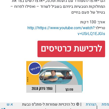
הם ייאלצו להתמודד עם גזענות וסכנה, ייאלצו לשים בצד את
המחלוקות הטבעיות ביניהם בשביל לשרוד – ואפילו לפרוח –
בטיול של פעם בחיים
אורך: 130 דקות
טריילר:
http://https://www.youtube.com/watch?
v=USrLQ1EJGIs
לרכישת כרטיסים
מפת
הצהרת
| © כל הזכויות שמורות ל-מתנ"ס גבעת
א.ש
|